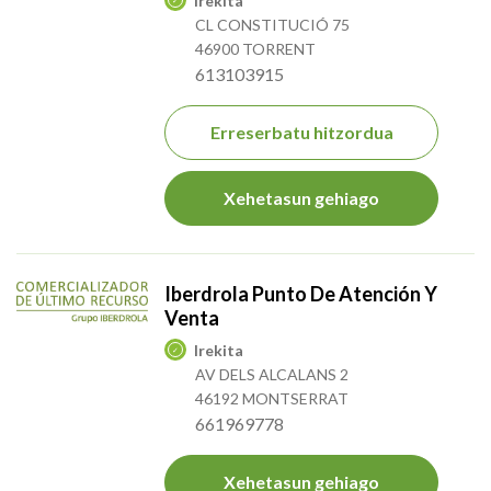
Irekita
CL CONSTITUCIÓ 75
46900 TORRENT
613103915
Erreserbatu hitzordua
Xehetasun gehiago
Iberdrola Punto De Atención Y
Venta
Irekita
AV DELS ALCALANS 2
46192 MONTSERRAT
661969778
Xehetasun gehiago