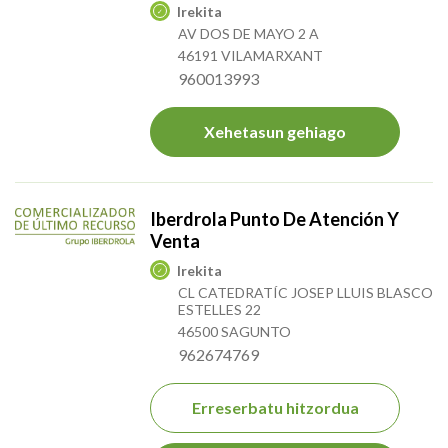
Irekita
AV DOS DE MAYO 2 A
46191 VILAMARXANT
960013993
Xehetasun gehiago
Iberdrola Punto De Atención Y
Venta
Irekita
CL CATEDRATÍC JOSEP LLUIS BLASCO
ESTELLES 22
46500 SAGUNTO
962674769
Erreserbatu hitzordua