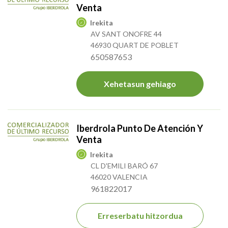
Venta
Irekita
AV SANT ONOFRE 44
46930 QUART DE POBLET
650587653
Xehetasun gehiago
Iberdrola Punto De Atención Y
Venta
Irekita
CL D'EMILI BARÓ 67
46020 VALENCIA
961822017
Erreserbatu hitzordua