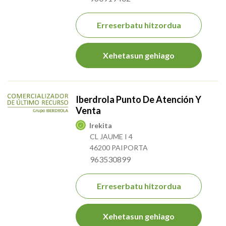
Erreserbatu hitzordua
Xehetasun gehiago
Iberdrola Punto De Atención Y
Venta
Irekita
CL JAUME I 4
46200 PAIPORTA
963530899
Erreserbatu hitzordua
Xehetasun gehiago