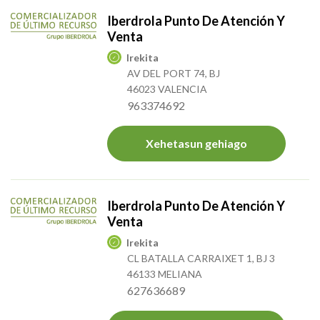
Iberdrola Punto De Atención Y
Venta
Irekita
AV DEL PORT 74, BJ
46023 VALENCIA
963374692
Xehetasun gehiago
Iberdrola Punto De Atención Y
Venta
Irekita
CL BATALLA CARRAIXET 1, BJ 3
46133 MELIANA
627636689