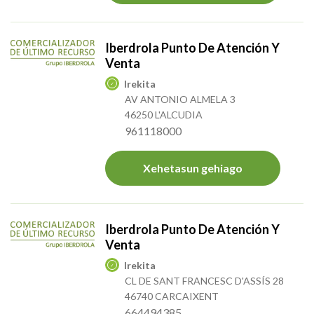
Iberdrola Punto De Atención Y
Venta
Irekita
AV ANTONIO ALMELA 3
46250 L'ALCUDIA
961118000
Xehetasun gehiago
Iberdrola Punto De Atención Y
Venta
Irekita
CL DE SANT FRANCESC D'ASSÍS 28
46740 CARCAIXENT
664494385