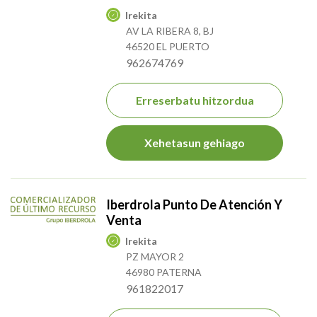
Irekita
AV LA RIBERA 8, BJ
46520 EL PUERTO
962674769
Erreserbatu hitzordua
Xehetasun gehiago
Iberdrola Punto De Atención Y
Venta
Irekita
PZ MAYOR 2
46980 PATERNA
961822017