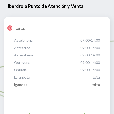
Iberdrola Punto de Atención y Venta
Itxita:
Astelehena
09:00-14:00
Asteartea
09:00-14:00
Asteazkena
09:00-14:00
Osteguna
09:00-14:00
Ostirala
09:00-14:00
Larunbata
Itxita
Igandea
Itxita