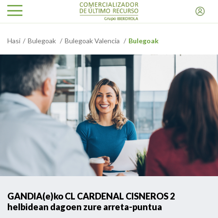
Hasi
Bulegoak
Bulegoak Valencia
Bulegoak
GANDIA(e)ko CL CARDENAL CISNEROS 2
helbidean dagoen zure arreta-puntua