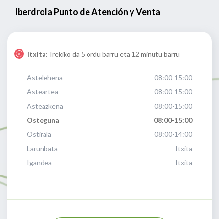
Iberdrola Punto de Atención y Venta
Itxita:
Irekiko da 5 ordu barru eta 12 minutu barru
Astelehena
08:00-15:00
Asteartea
08:00-15:00
Asteazkena
08:00-15:00
Osteguna
08:00-15:00
Ostirala
08:00-14:00
Larunbata
Itxita
Igandea
Itxita