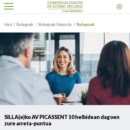
Hasi
Bulegoak
Bulegoak Valencia
Bulegoak
SILLA(e)ko AV PICASSENT 10 helbidean dagoen
zure arreta-puntua