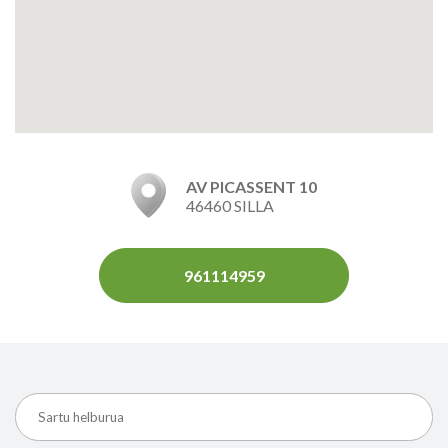
AV PICASSENT 10
46460 SILLA
961114959