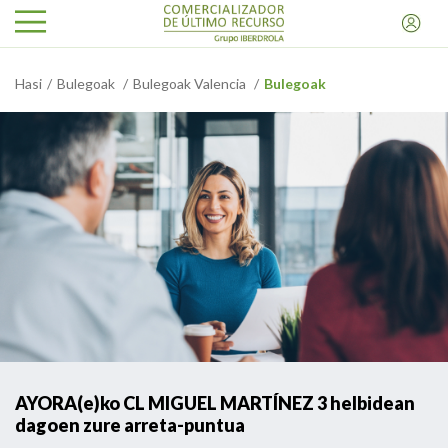
Hasi
Bulegoak
Bulegoak Valencia
Bulegoak
AYORA(e)ko CL MIGUEL MARTÍNEZ 3 helbidean
dagoen zure arreta-puntua