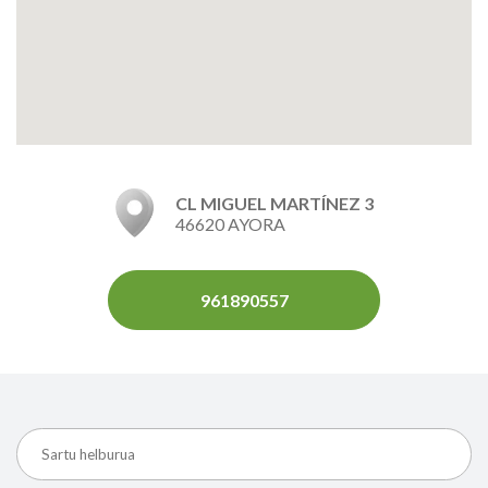
CL MIGUEL MARTÍNEZ 3
46620 AYORA
961890557