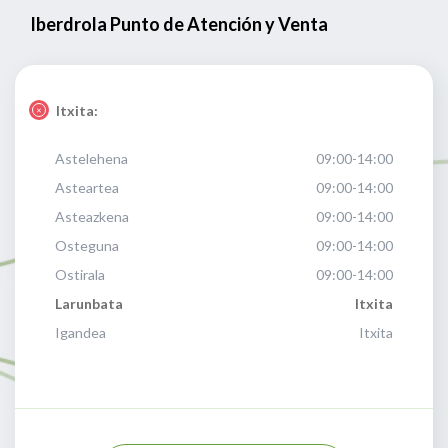
Iberdrola Punto de Atención y Venta
Itxita:
Astelehena
09:00-14:00
Asteartea
09:00-14:00
Asteazkena
09:00-14:00
Osteguna
09:00-14:00
Ostirala
09:00-14:00
Larunbata
Itxita
Igandea
Itxita