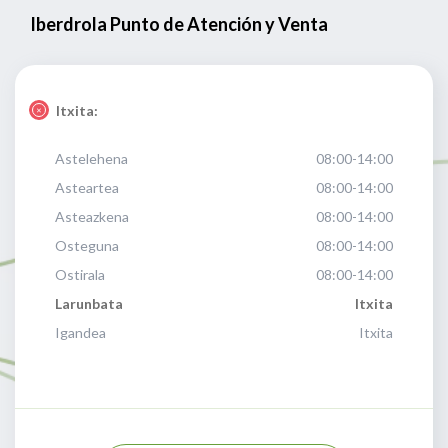
Iberdrola Punto de Atención y Venta
Itxita:
Astelehena
08:00-14:00
Asteartea
08:00-14:00
Asteazkena
08:00-14:00
Osteguna
08:00-14:00
Ostirala
08:00-14:00
Larunbata
Itxita
Igandea
Itxita