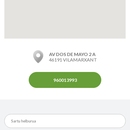
AV DOS DE MAYO 2 A
46191 VILAMARXANT
960013993