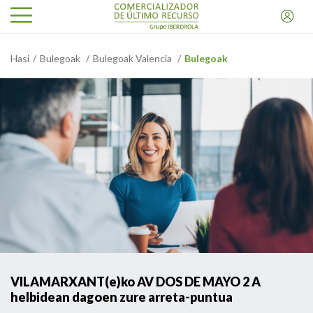
Hasi
Bulegoak
Bulegoak Valencia
Bulegoak
VILAMARXANT(e)ko AV DOS DE MAYO 2 A
helbidean dagoen zure arreta-puntua