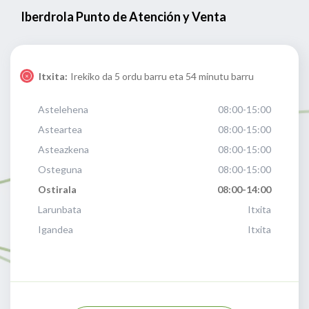
Iberdrola Punto de Atención y Venta
Itxita:
Irekiko da 5 ordu barru eta 54 minutu barru
Astelehena
08:00-15:00
Asteartea
08:00-15:00
Asteazkena
08:00-15:00
Osteguna
08:00-15:00
Ostirala
08:00-14:00
Larunbata
Itxita
Igandea
Itxita