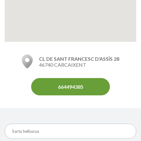
CL DE SANT FRANCESC D'ASSÍS 28
46740 CARCAIXENT
664494385