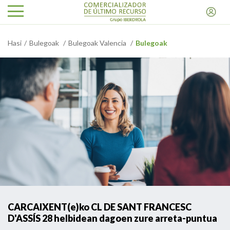
Hasi
Bulegoak
Bulegoak Valencia
Bulegoak
CARCAIXENT(e)ko CL DE SANT FRANCESC
D'ASSÍS 28 helbidean dagoen zure arreta-puntua