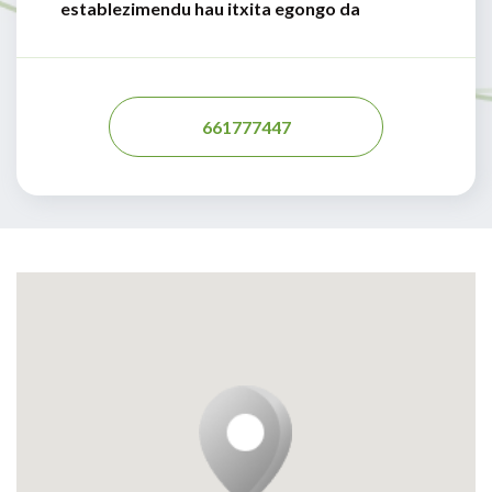
establezimendu hau itxita egongo da
661777447