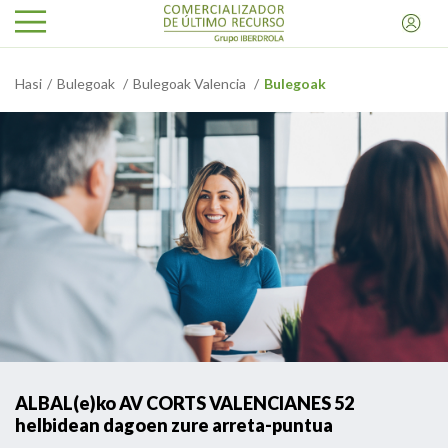
Hasi
Bulegoak
Bulegoak Valencia
Bulegoak
ALBAL(e)ko AV CORTS VALENCIANES 52
helbidean dagoen zure arreta-puntua