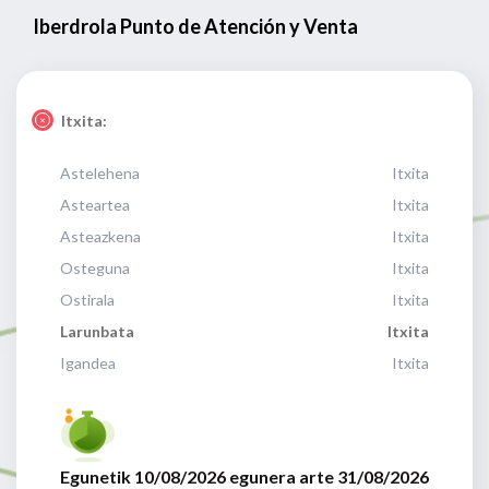
Iberdrola Punto de Atención y Venta
Itxita:
Astelehena
Itxita
Asteartea
Itxita
Asteazkena
Itxita
Osteguna
Itxita
Ostirala
Itxita
Larunbata
Itxita
Igandea
Itxita
Egunetik 10/08/2026 egunera arte 31/08/2026