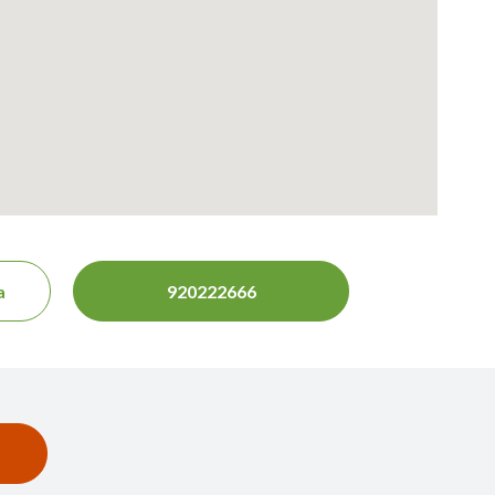
a
920222666