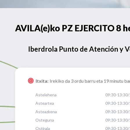
AVILA(e)ko PZ EJERCITO 8 h
Iberdrola Punto de Atención y 
Itxita:
Irekiko da 3 ordu barru eta 19 minutu ba
Astelehena
09:30-13:30/
Asteartea
09:30-13:30/
Asteazkena
09:30-13:30/
Osteguna
09:30-13:30/
Ostirala
09:30-13:30/