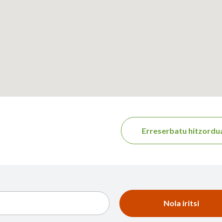
Erreserbatu hitzordu
Nola iritsi