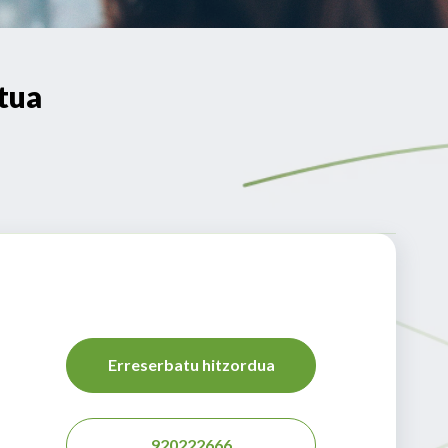
tua
Erreserbatu hitzordua
920222666