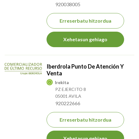
920038005
Erreserbatu hitzordua
Xehetasun gehiago
Iberdrola Punto De Atención Y
Venta
Irekita
PZ EJERCITO 8
05001 AVILA
920222666
Erreserbatu hitzordua
Xehetasun gehiago