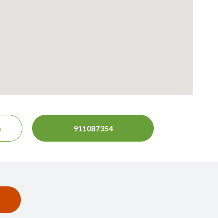
a
911087354