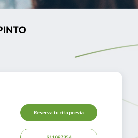
 PINTO
Reserva tu cita previa
911087354