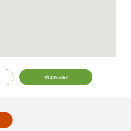
a
910395387