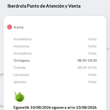
Iberdrola Punto de Atención y Venta
Itxita:
Astelehena
Itxita
Asteartea
Itxita
Asteazkena
Itxita
Osteguna
08:30-14:30
Ostirala
08:30-14:30
Larunbata
Itxita
Igandea
Itxita
Egunetik 10/08/2026 egunera arte 23/08/2026