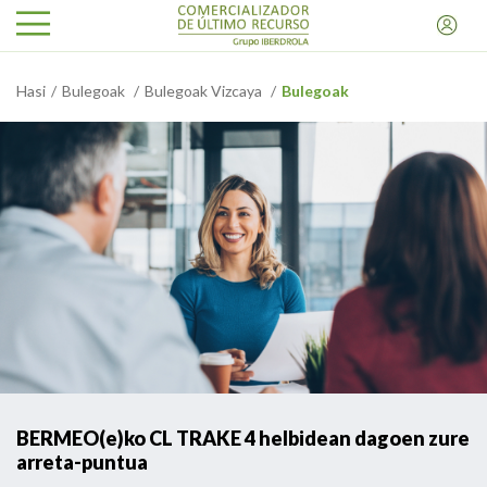
Hasi
Bulegoak
Bulegoak Vizcaya
Bulegoak
BERMEO(e)ko CL TRAKE 4 helbidean dagoen zure
arreta-puntua