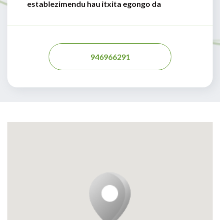
establezimendu hau itxita egongo da
946966291