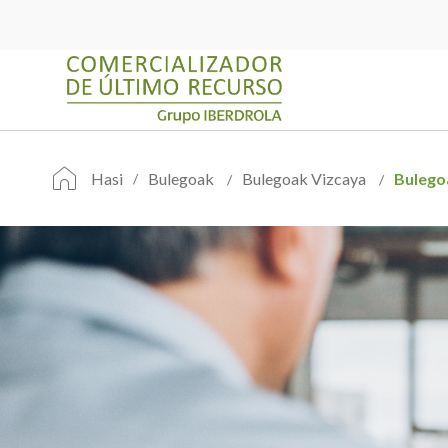
Hasi
Bulegoak
Bulegoak Vizcaya
Bulego