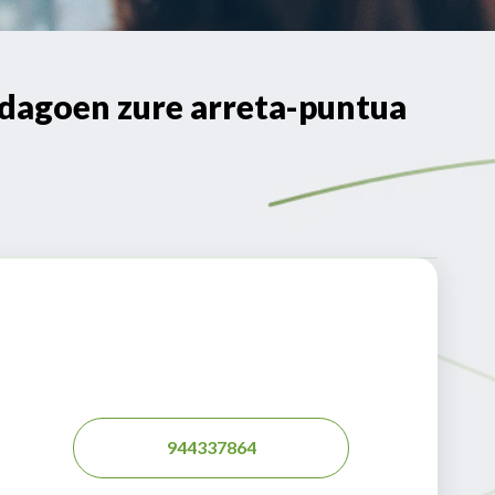
agoen zure arreta-puntua
944337864