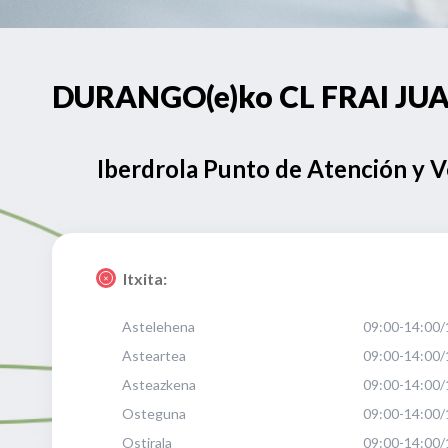
DURANGO(e)ko CL FRAI JUA
Iberdrola Punto de Atención y 
Itxita:
Astelehena
09:00-14:00/
Asteartea
09:00-14:00/
Asteazkena
09:00-14:00/
Osteguna
09:00-14:00/
Ostirala
09:00-14:00/