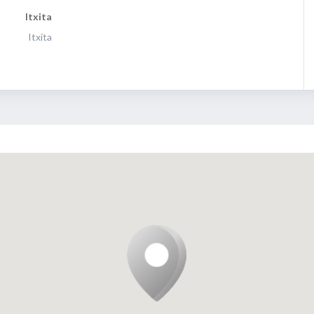
Itxita
Itxita