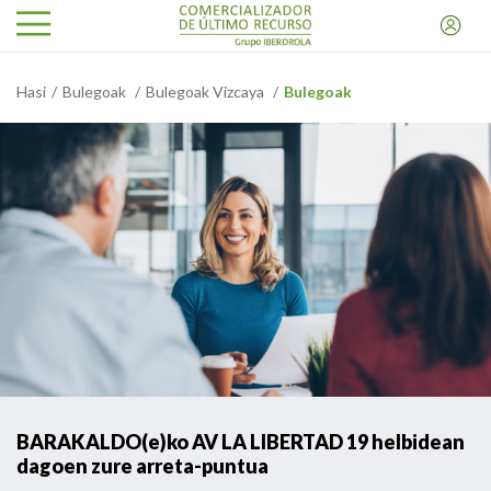
Hasi
Bulegoak
Bulegoak Vizcaya
Bulegoak
BARAKALDO(e)ko AV LA LIBERTAD 19 helbidean
dagoen zure arreta-puntua