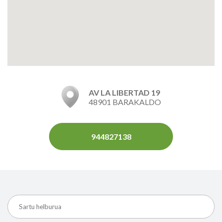
AV LA LIBERTAD 19
48901 BARAKALDO
944827138