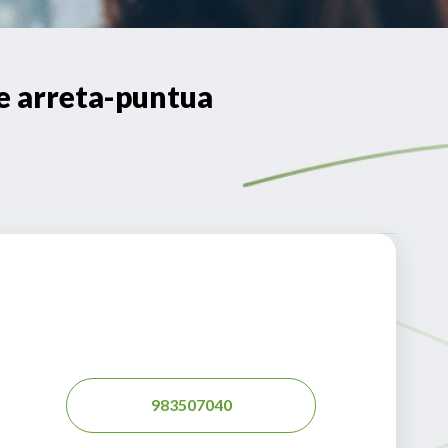
e arreta-puntua
983507040