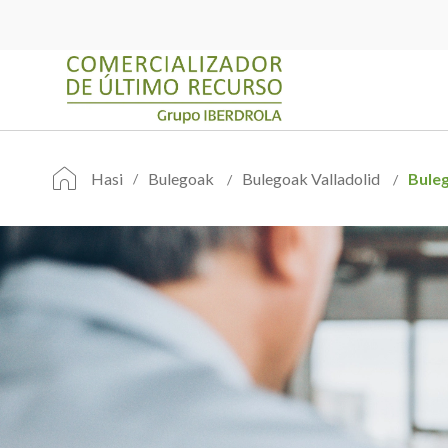
Hasi
Bulegoak
Bulegoak Valladolid
Bule