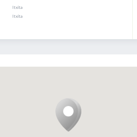
Itxita
Itxita