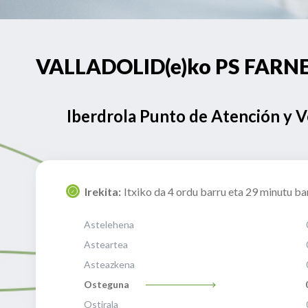
VALLADOLID(e)ko PS FARNESI
Iberdrola Punto de Atención y 
Irekita:
Itxiko da 4 ordu barru eta 29 minutu ba
Astelehena
Asteartea
Asteazkena
Osteguna
Ostirala