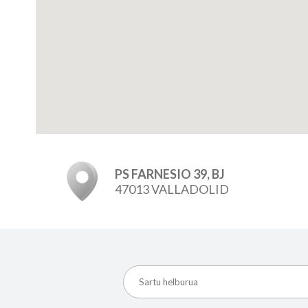
PS FARNESIO 39, BJ
47013 VALLADOLID