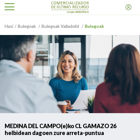
Hasi
Bulegoak
Bulegoak Valladolid
Bulegoak
MEDINA DEL CAMPO(e)ko CL GAMAZO 26
helbidean dagoen zure arreta-puntua