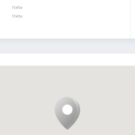
Itxita
Itxita