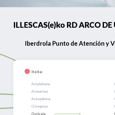
ILLESCAS(e)ko RD ARCO DE 
Iberdrola Punto de Atención y 
Itxita:
Astelehena
Asteartea
Asteazkena
Osteguna
Ostirala