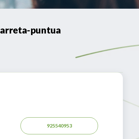
arreta-puntua
925540953