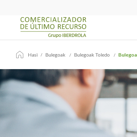
Hasi
Bulegoak
Bulegoak Toledo
Bulego