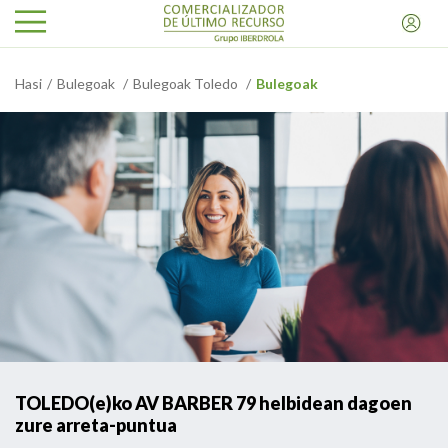
Hasi
Bulegoak
Bulegoak Toledo
Bulegoak
TOLEDO(e)ko AV BARBER 79 helbidean dagoen
zure arreta-puntua