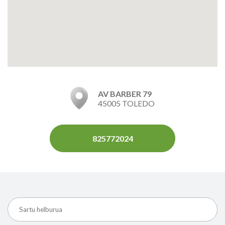
AV BARBER 79
45005 TOLEDO
825772024