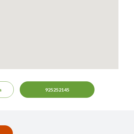
a
925252145