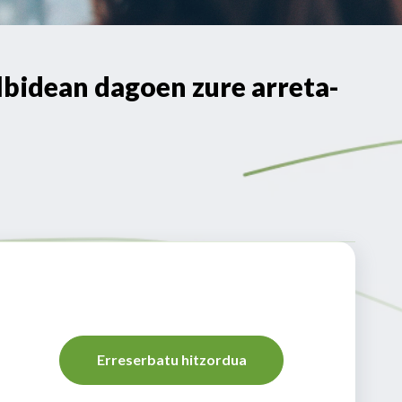
bidean dagoen zure arreta-
Erreserbatu hitzordua