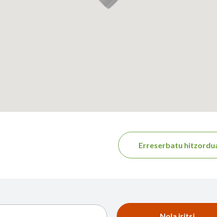
Erreserbatu hitzordu
Nola iritsi