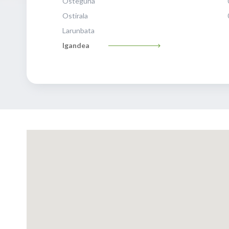
Osteguna
Ostirala
Larunbata
Igandea