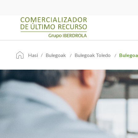
Hasi
Bulegoak
Bulegoak Toledo
Bulego