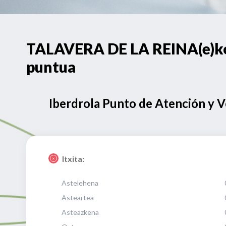
TALAVERA DE LA REINA(e)ko 
puntua
Iberdrola Punto de Atención y 
Itxita:
Astelehena
Asteartea
Asteazkena