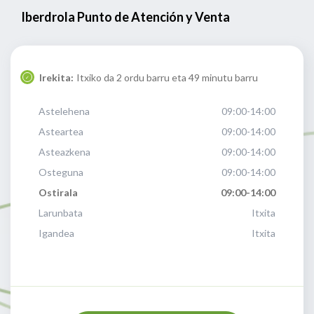
Iberdrola Punto de Atención y Venta
Irekita:
Itxiko da 2 ordu barru eta 49 minutu barru
Astelehena
09:00-14:00
Asteartea
09:00-14:00
Asteazkena
09:00-14:00
Osteguna
09:00-14:00
Ostirala
09:00-14:00
Larunbata
Itxita
Igandea
Itxita