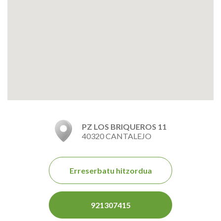
PZ LOS BRIQUEROS 11
40320 CANTALEJO
Erreserbatu hitzordua
921307415