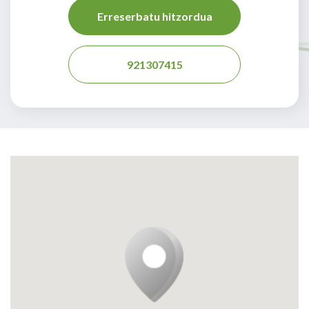
Erreserbatu hitzordua
921307415