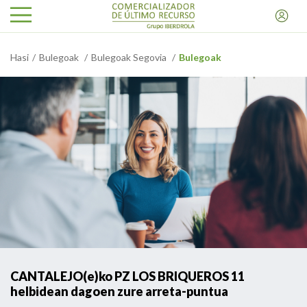
Hasi
Bulegoak
Bulegoak Segovia
Bulegoak
CANTALEJO(e)ko PZ LOS BRIQUEROS 11
helbidean dagoen zure arreta-puntua