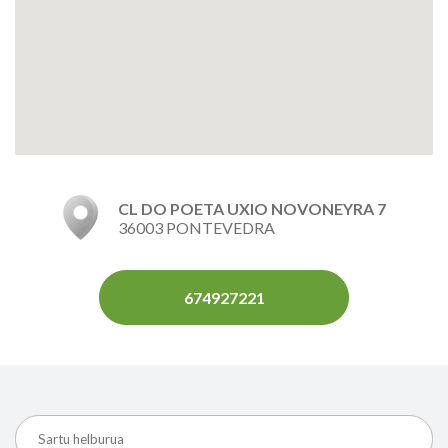
CL DO POETA UXIO NOVONEYRA 7
36003 PONTEVEDRA
674927221