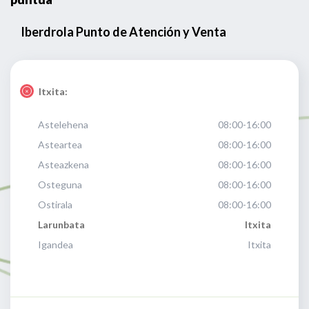
Iberdrola Punto de Atención y Venta
Itxita:
Astelehena
08:00-16:00
Asteartea
08:00-16:00
Asteazkena
08:00-16:00
Osteguna
08:00-16:00
Ostirala
08:00-16:00
Larunbata
Itxita
Igandea
Itxita