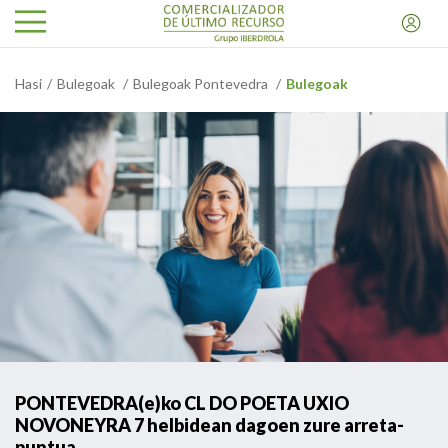
Hasi
Bulegoak
Bulegoak Pontevedra
Bulegoak
PONTEVEDRA(e)ko CL DO POETA UXIO
NOVONEYRA 7 helbidean dagoen zure arreta-
puntua