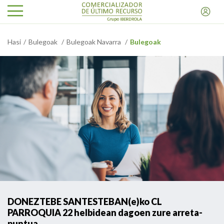
Hasi
Bulegoak
Bulegoak Navarra
Bulegoak
DONEZTEBE SANTESTEBAN(e)ko CL
PARROQUIA 22 helbidean dagoen zure arreta-
puntua