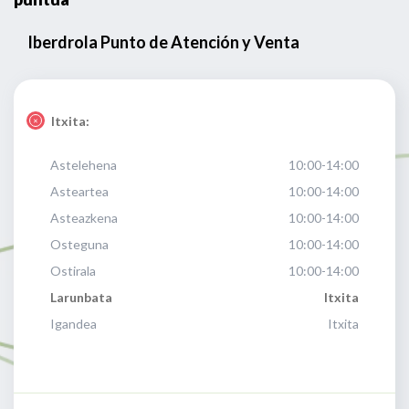
Iberdrola Punto de Atención y Venta
Itxita:
Astelehena
10:00-14:00
Asteartea
10:00-14:00
Asteazkena
10:00-14:00
Osteguna
10:00-14:00
Ostirala
10:00-14:00
Larunbata
Itxita
Igandea
Itxita