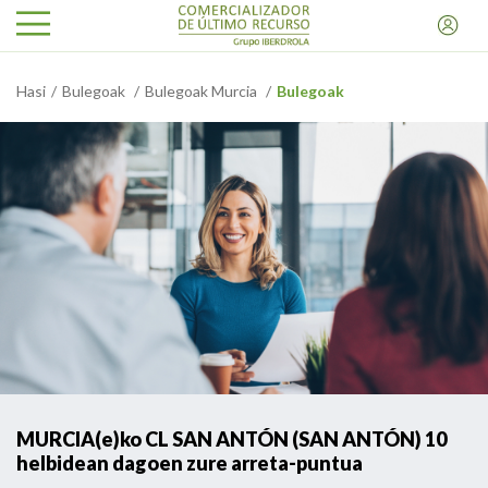
Hasi
Bulegoak
Bulegoak Murcia
Bulegoak
MURCIA(e)ko CL SAN ANTÓN (SAN ANTÓN) 10
helbidean dagoen zure arreta-puntua