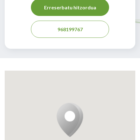
Erreserbatu hitzordua
968199767