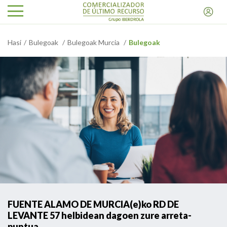
Hasi
Bulegoak
Bulegoak Murcia
Bulegoak
FUENTE ALAMO DE MURCIA(e)ko RD DE
LEVANTE 57 helbidean dagoen zure arreta-
puntua