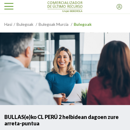
Hasi
Bulegoak
Bulegoak Murcia
Bulegoak
BULLAS(e)ko CL PERÚ 2 helbidean dagoen zure
arreta-puntua