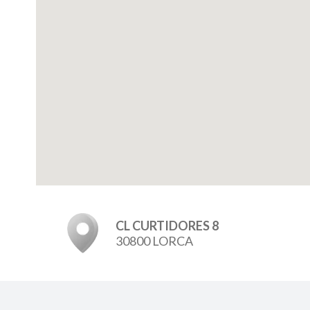
CL CURTIDORES 8
30800 LORCA