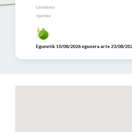
Larunbata
Igandea
Egunetik 10/08/2026 egunera arte 23/08/20