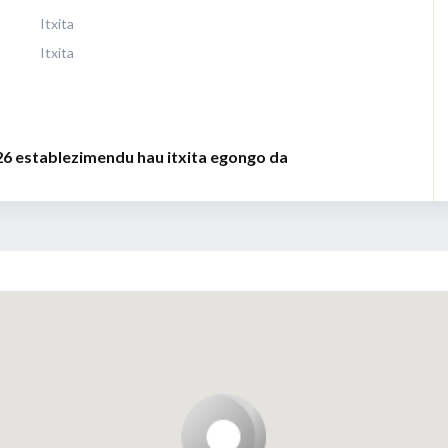
Itxita
Itxita
26 establezimendu hau itxita egongo da