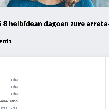
8 helbidean dagoen zure arreta
Venta
Itxita
Itxita
Itxita
08:00-16:00
08:00-16:00