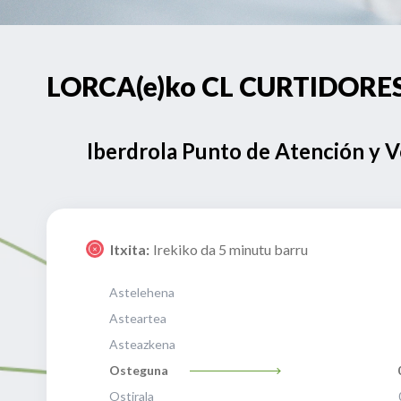
LORCA(e)ko CL CURTIDORES 
Iberdrola Punto de Atención y 
Itxita:
Irekiko da 5 minutu barru
Astelehena
Asteartea
Asteazkena
Osteguna
Ostirala