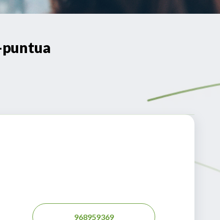
-puntua
968959369