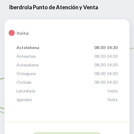
Iberdrola Punto de Atención y Venta
Itxita:
Astelehena
08:30-14:30
Asteartea
08:30-14:30
Asteazkena
08:30-14:30
Osteguna
08:30-14:30
Ostirala
08:30-14:30
Larunbata
Itxita
Igandea
Itxita