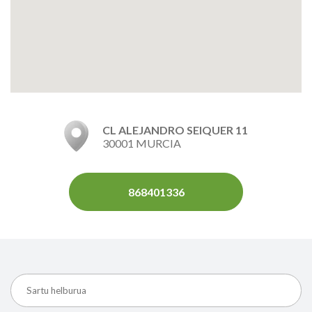
CL ALEJANDRO SEIQUER 11
30001 MURCIA
868401336