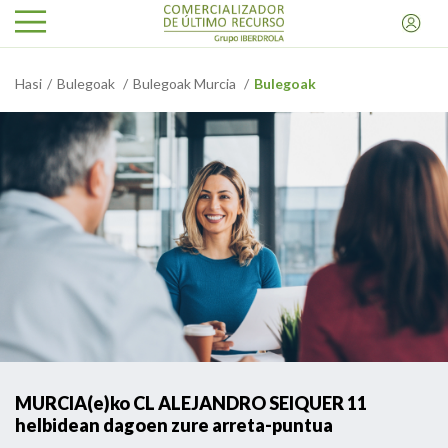
Hasi
Bulegoak
Bulegoak Murcia
Bulegoak
MURCIA(e)ko CL ALEJANDRO SEIQUER 11
helbidean dagoen zure arreta-puntua