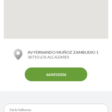
AV FERNANDO MUÑOZ ZAMBUDIO 1
30710 LOS ALCAZARES
664418206