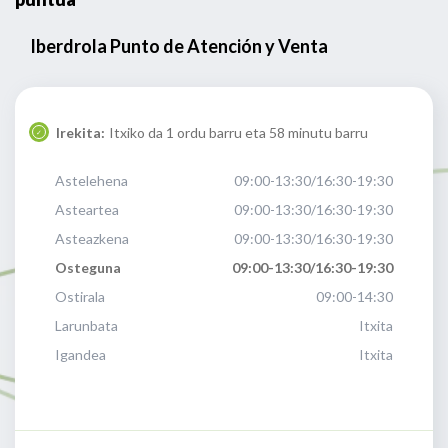
Iberdrola Punto de Atención y Venta
Irekita:
Itxiko da 1 ordu barru eta 58 minutu barru
Astelehena
09:00-13:30/16:30-19:30
Asteartea
09:00-13:30/16:30-19:30
Asteazkena
09:00-13:30/16:30-19:30
Osteguna
09:00-13:30/16:30-19:30
Ostirala
09:00-14:30
Larunbata
Itxita
Igandea
Itxita