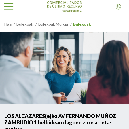
Hasi
Bulegoak
Bulegoak Murcia
Bulegoak
LOS ALCAZARES(e)ko AV FERNANDO MUÑOZ
ZAMBUDIO 1 helbidean dagoen zure arreta-
puntua