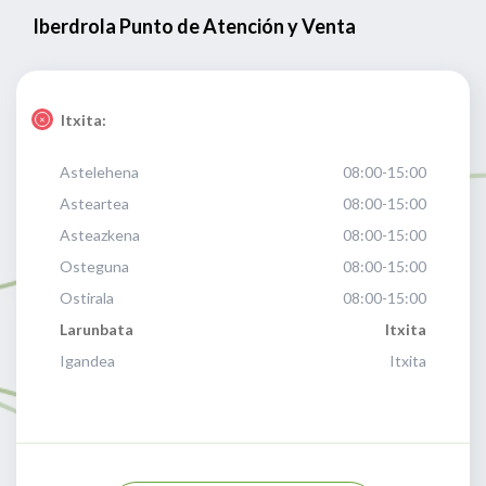
Iberdrola Punto de Atención y Venta
Itxita:
Astelehena
08:00-15:00
Asteartea
08:00-15:00
Asteazkena
08:00-15:00
Osteguna
08:00-15:00
Ostirala
08:00-15:00
Larunbata
Itxita
Igandea
Itxita