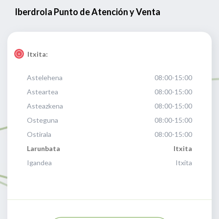
Iberdrola Punto de Atención y Venta
Itxita:
Astelehena
08:00-15:00
Asteartea
08:00-15:00
Asteazkena
08:00-15:00
Osteguna
08:00-15:00
Ostirala
08:00-15:00
Larunbata
Itxita
Igandea
Itxita