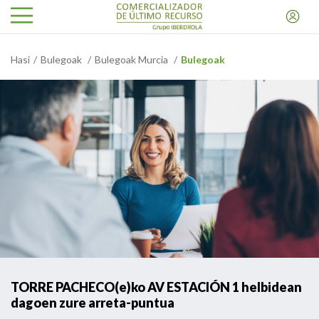
Hasi
Bulegoak
Bulegoak Murcia
Bulegoak
TORRE PACHECO(e)ko AV ESTACIÓN 1 helbidean
dagoen zure arreta-puntua