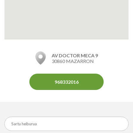
AV DOCTOR MECA 9
30860 MAZARRON
968332016