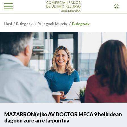
Hasi
Bulegoak
Bulegoak Murcia
Bulegoak
MAZARRON(e)ko AV DOCTOR MECA 9 helbidean
dagoen zure arreta-puntua