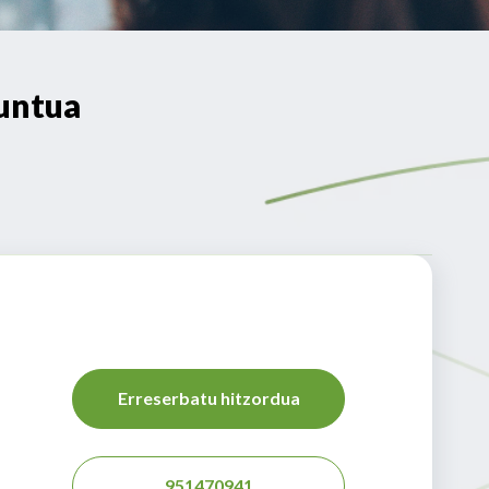
untua
Erreserbatu hitzordua
951470941