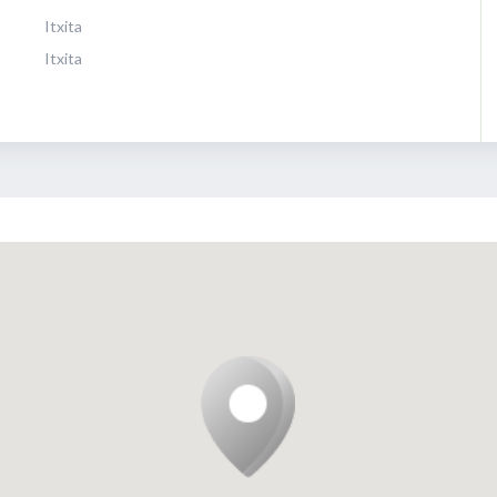
Itxita
Itxita