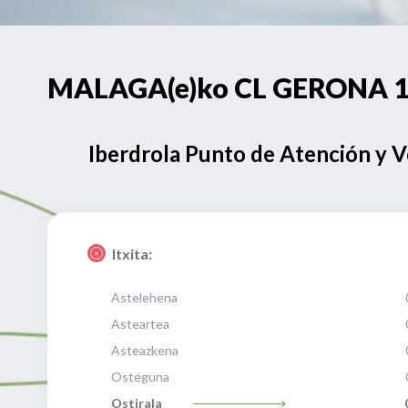
MALAGA(e)ko CL GERONA 1 h
Iberdrola Punto de Atención y 
Itxita:
Astelehena
Asteartea
Asteazkena
Osteguna
Ostirala