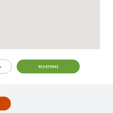
a
951470941