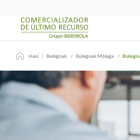
Hasi
Bulegoak
Bulegoak Málaga
Bulego