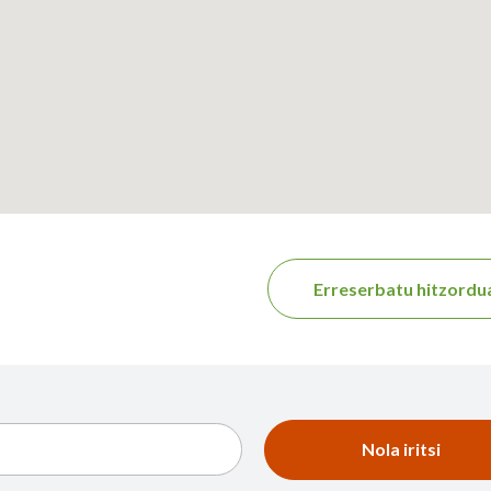
Erreserbatu hitzordu
Nola iritsi