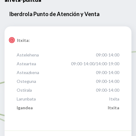
Iberdrola Punto de Atención y Venta
Itxita:
Astelehena
09:00-14:00
Asteartea
09:00-14:00/14:00-19:00
Asteazkena
09:00-14:00
Osteguna
09:00-14:00
Ostirala
09:00-14:00
Larunbata
Itxita
Igandea
Itxita