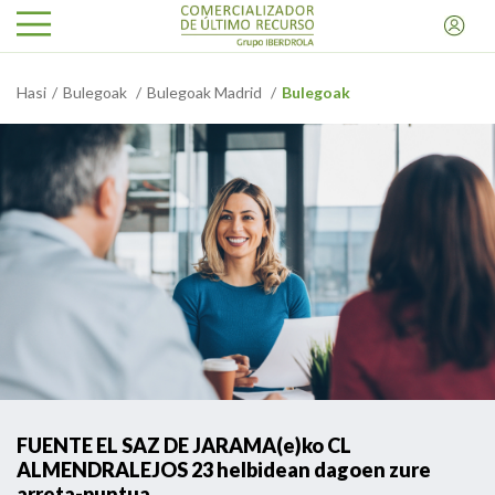
Hasi
Bulegoak
Bulegoak Madrid
Bulegoak
FUENTE EL SAZ DE JARAMA(e)ko CL
ALMENDRALEJOS 23 helbidean dagoen zure
arreta-puntua