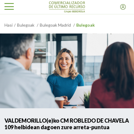
Hasi
Bulegoak
Bulegoak Madrid
Bulegoak
VALDEMORILLO(e)ko CM ROBLEDO DE CHAVELA
109 helbidean dagoen zure arreta-puntua