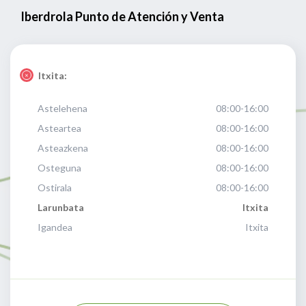
Iberdrola Punto de Atención y Venta
Itxita:
Astelehena
08:00-16:00
Asteartea
08:00-16:00
Asteazkena
08:00-16:00
Osteguna
08:00-16:00
Ostirala
08:00-16:00
Larunbata
Itxita
Igandea
Itxita