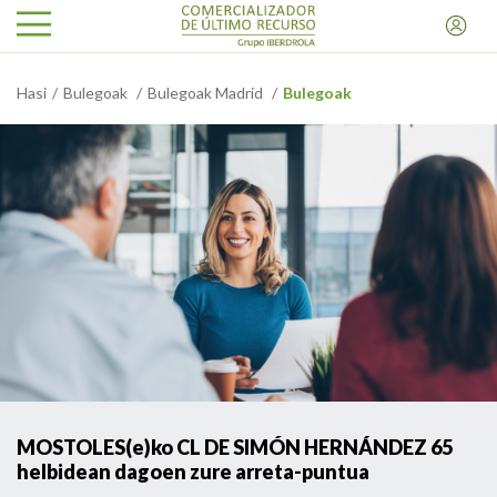
Hasi
Bulegoak
Bulegoak Madrid
Bulegoak
MOSTOLES(e)ko CL DE SIMÓN HERNÁNDEZ 65
helbidean dagoen zure arreta-puntua