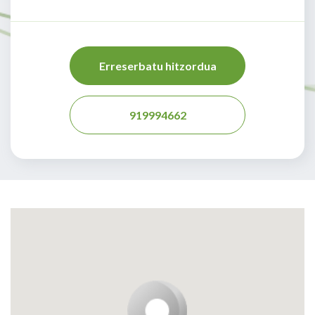
Erreserbatu hitzordua
919994662