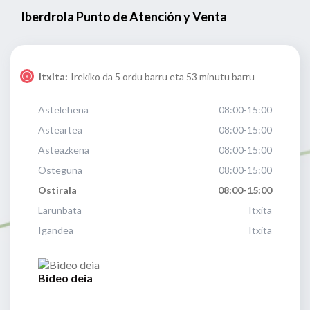
Iberdrola Punto de Atención y Venta
Itxita:
Irekiko da 5 ordu barru eta 53 minutu barru
Astelehena
08:00-15:00
Asteartea
08:00-15:00
Asteazkena
08:00-15:00
Osteguna
08:00-15:00
Ostirala
08:00-15:00
Larunbata
Itxita
Igandea
Itxita
Bideo deia