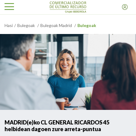
Hasi
Bulegoak
Bulegoak Madrid
Bulegoak
MADRID(e)ko CL GENERAL RICARDOS 45
helbidean dagoen zure arreta-puntua