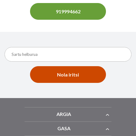
919994662
Nola iritsi
ARGIA
GASA