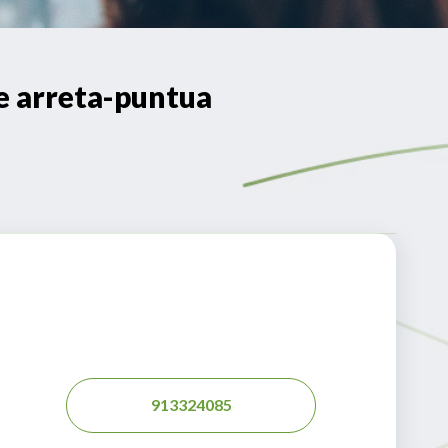
 arreta-puntua
913324085