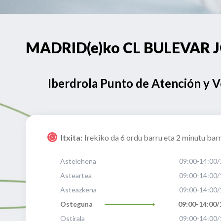
MADRID(e)ko CL BULEVAR JO
Iberdrola Punto de Atención y 
Itxita:
Irekiko da 6 ordu barru eta 2 minutu bar
Astelehena
09:00-14:00/
Asteartea
09:00-14:00/
Asteazkena
09:00-14:00/
Osteguna
09:00-14:00/
Ostirala
09:00-14:00/