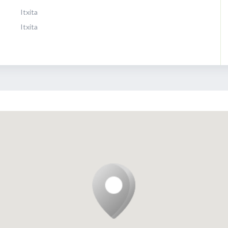
Itxita
Itxita