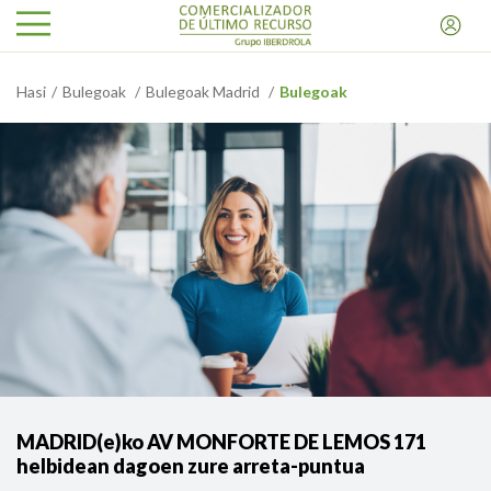
Hasi
Bulegoak
Bulegoak Madrid
Bulegoak
MADRID(e)ko AV MONFORTE DE LEMOS 171
helbidean dagoen zure arreta-puntua