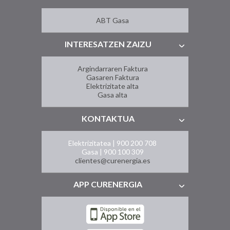
ABT Gasa
INTERESATZEN ZAIZU
Argindarraren Faktura
Gasaren Faktura
Elektrizitate alta
Gasa alta
KONTAKTUA
Elektrizitatea | 900 200 708
Gasa | 900 100 309
clientes@curenergia.es
APP CURENERGIA