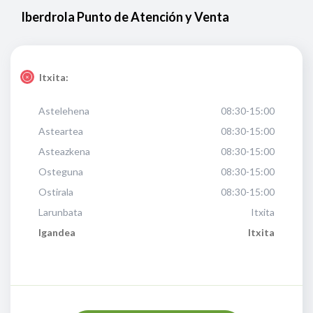
Iberdrola Punto de Atención y Venta
Itxita:
Astelehena
08:30-15:00
Asteartea
08:30-15:00
Asteazkena
08:30-15:00
Osteguna
08:30-15:00
Ostirala
08:30-15:00
Larunbata
Itxita
Igandea
Itxita