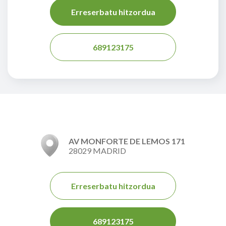
Erreserbatu hitzordua
689123175
AV MONFORTE DE LEMOS 171
28029 MADRID
Erreserbatu hitzordua
689123175