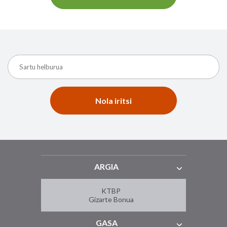
Nola iritsi
ARGIA
KTBP
Gizarte Bonua
GASA