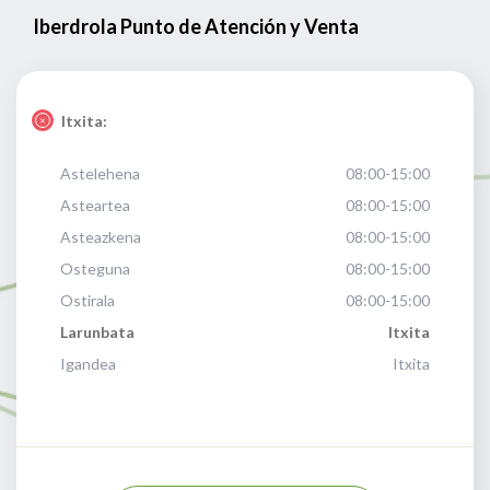
Iberdrola Punto de Atención y Venta
Itxita:
Astelehena
08:00-15:00
Asteartea
08:00-15:00
Asteazkena
08:00-15:00
Osteguna
08:00-15:00
Ostirala
08:00-15:00
Larunbata
Itxita
Igandea
Itxita