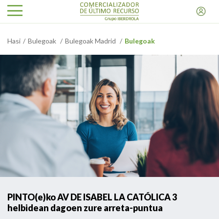
Hasi
Bulegoak
Bulegoak Madrid
Bulegoak
PINTO(e)ko AV DE ISABEL LA CATÓLICA 3
helbidean dagoen zure arreta-puntua