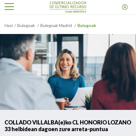
Hasi
Bulegoak
Bulegoak Madrid
Bulegoak
COLLADO VILLALBA(e)ko CL HONORIO LOZANO
33 helbidean dagoen zure arreta-puntua