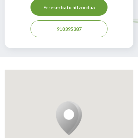
Erreserbatu hitzordua
910395387