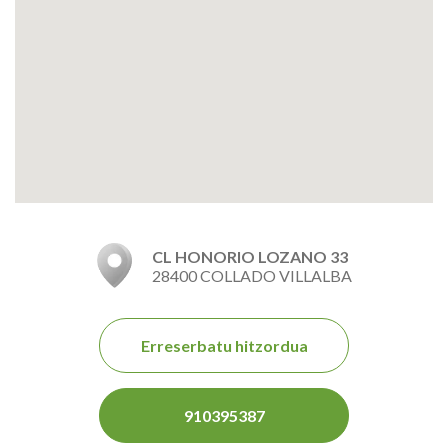
CL HONORIO LOZANO 33
28400 COLLADO VILLALBA
Erreserbatu hitzordua
910395387