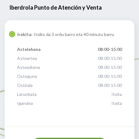
Iberdrola Punto de Atención y Venta
Irekita:
Itxiko da 3 ordu barru eta 40 minutu barru
Astelehena
08:00-15:00
Asteartea
08:00-15:00
Asteazkena
08:00-15:00
Osteguna
08:00-15:00
Ostirala
08:00-15:00
Larunbata
Itxita
Igandea
Itxita