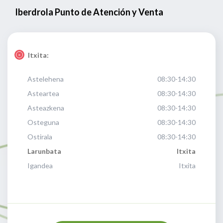
Iberdrola Punto de Atención y Venta
Itxita:
Astelehena
08:30-14:30
Asteartea
08:30-14:30
Asteazkena
08:30-14:30
Osteguna
08:30-14:30
Ostirala
08:30-14:30
Larunbata
Itxita
Igandea
Itxita