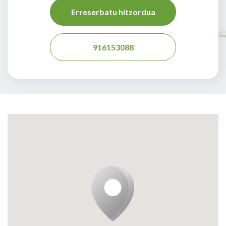
Erreserbatu hitzordua
916153088