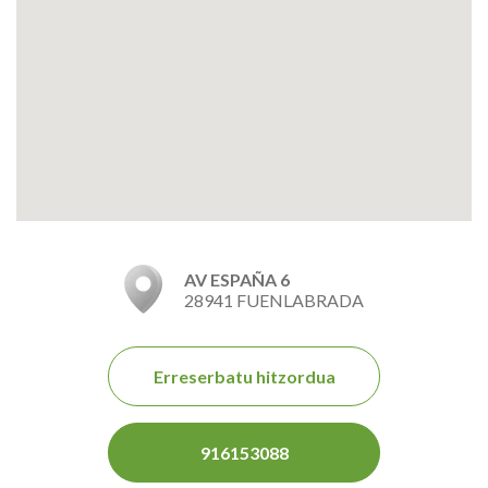
AV ESPAÑA 6
28941 FUENLABRADA
Erreserbatu hitzordua
916153088