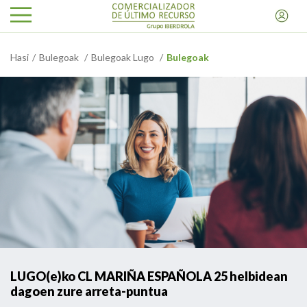
Hasi
Bulegoak
Bulegoak Lugo
Bulegoak
LUGO(e)ko CL MARIÑA ESPAÑOLA 25 helbidean
dagoen zure arreta-puntua