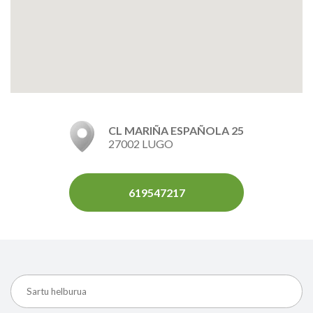
CL MARIÑA ESPAÑOLA 25
27002 LUGO
619547217