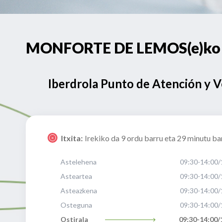
MONFORTE DE LEMOS(e)ko AV
Iberdrola Punto de Atención y 
Itxita:
Irekiko da 9 ordu barru eta 29 minutu ba
Astelehena
09:30-14:00/
Asteartea
09:30-14:00/
Asteazkena
09:30-14:00/
Osteguna
09:30-14:00/
Ostirala
09:30-14:00/