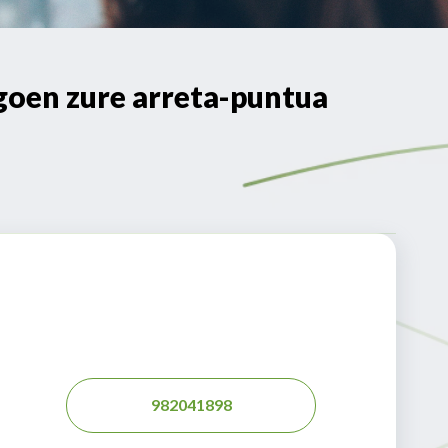
en zure arreta-puntua
982041898