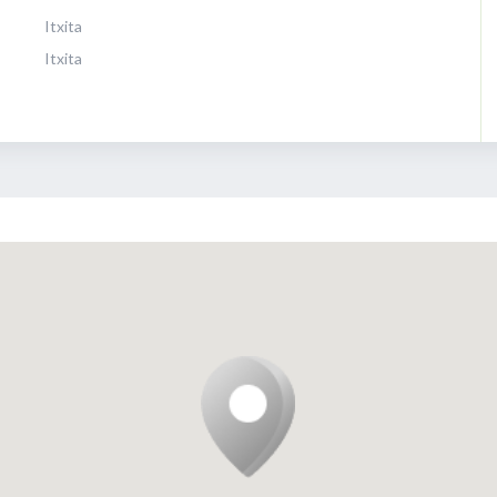
Itxita
Itxita