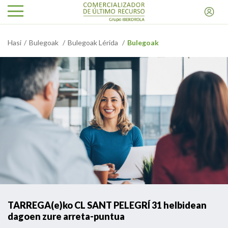
Hasi
Bulegoak
Bulegoak Lérida
Bulegoak
TARREGA(e)ko CL SANT PELEGRÍ 31 helbidean
dagoen zure arreta-puntua