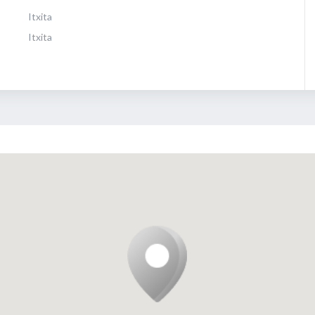
Itxita
Itxita