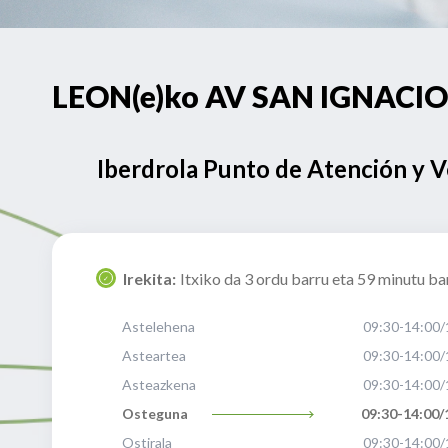
LEON(e)ko AV SAN IGNACIO 1
Iberdrola Punto de Atención y 
Irekita:
Itxiko da 3 ordu barru eta 59 minutu ba
Astelehena
09:30-14:00/
Asteartea
09:30-14:00/
Asteazkena
09:30-14:00/
Osteguna
09:30-14:00/
Ostirala
09:30-14:00/