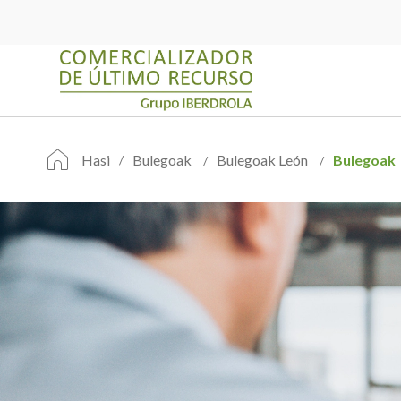
Hasi
Bulegoak
Bulegoak León
Bulegoak