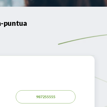
a-puntua
987255555