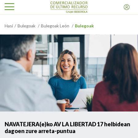
Hasi
Bulegoak
Bulegoak León
Bulegoak
NAVATEJERA(e)ko AV LA LIBERTAD 17 helbidean
dagoen zure arreta-puntua