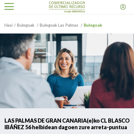
Hasi
Bulegoak
Bulegoak Las Palmas
Bulegoak
LAS PALMAS DE GRAN CANARIA(e)ko CL BLASCO
IBÁÑEZ 56 helbidean dagoen zure arreta-puntua