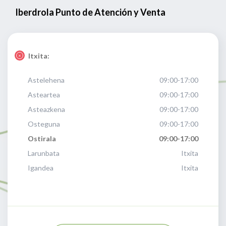
Iberdrola Punto de Atención y Venta
Itxita:
Astelehena
09:00-17:00
Asteartea
09:00-17:00
Asteazkena
09:00-17:00
Osteguna
09:00-17:00
Ostirala
09:00-17:00
Larunbata
Itxita
Igandea
Itxita