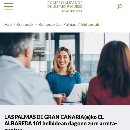
Hasi
Bulegoak
Bulegoak Las Palmas
Bulegoak
LAS PALMAS DE GRAN CANARIA(e)ko CL
ALBAREDA 101 helbidean dagoen zure arreta-
puntua