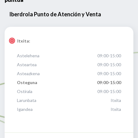
Iberdrola Punto de Atención y Venta
Itxita:
Astelehena
09:00-15:00
Asteartea
09:00-15:00
Asteazkena
09:00-15:00
Osteguna
09:00-15:00
Ostirala
09:00-15:00
Larunbata
Itxita
Igandea
Itxita