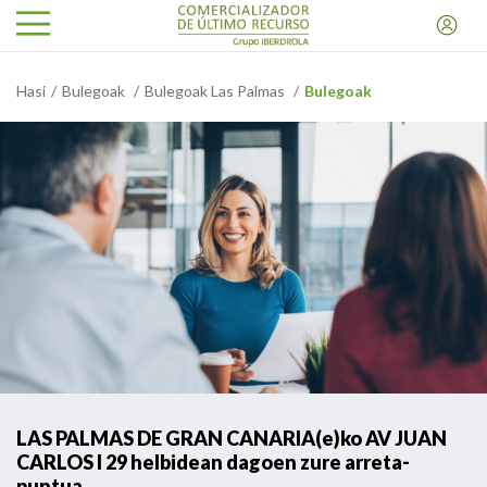
Hasi
Bulegoak
Bulegoak Las Palmas
Bulegoak
LAS PALMAS DE GRAN CANARIA(e)ko AV JUAN
CARLOS I 29 helbidean dagoen zure arreta-
puntua