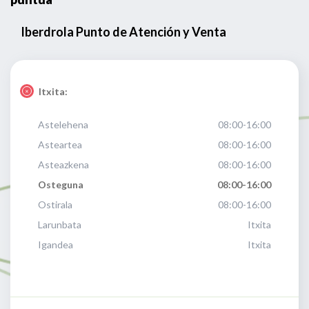
Iberdrola Punto de Atención y Venta
Itxita:
Astelehena
08:00-16:00
Asteartea
08:00-16:00
Asteazkena
08:00-16:00
Osteguna
08:00-16:00
Ostirala
08:00-16:00
Larunbata
Itxita
Igandea
Itxita