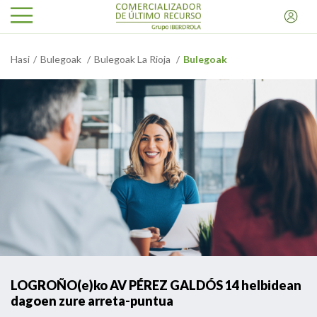
Hasi
Bulegoak
Bulegoak La Rioja
Bulegoak
LOGROÑO(e)ko AV PÉREZ GALDÓS 14 helbidean
dagoen zure arreta-puntua