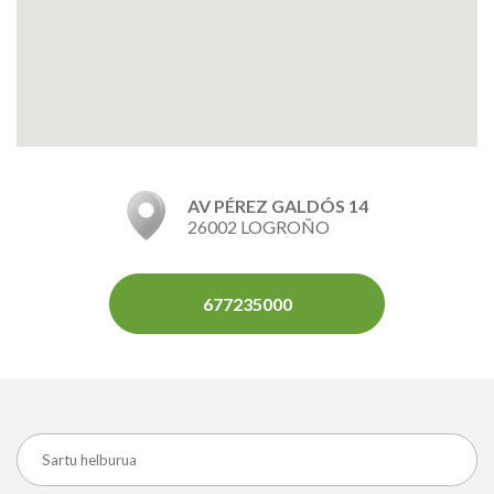
AV PÉREZ GALDÓS 14
26002 LOGROÑO
677235000