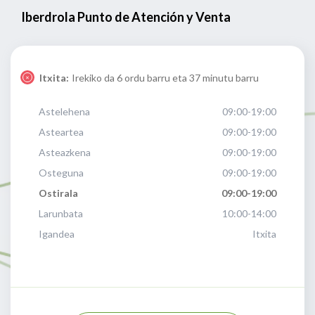
Iberdrola Punto de Atención y Venta
Itxita:
Irekiko da 6 ordu barru eta 37 minutu barru
Astelehena
09:00-19:00
Asteartea
09:00-19:00
Asteazkena
09:00-19:00
Osteguna
09:00-19:00
Ostirala
09:00-19:00
Larunbata
10:00-14:00
Igandea
Itxita